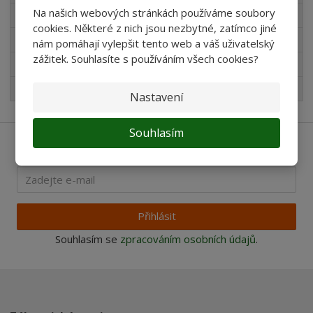
Na našich webových stránkách používáme soubory
Novinky v sortimentu
cookies. Některé z nich jsou nezbytné, zatímco jiné
Produkty pro akvaristy
nám pomáhají vylepšit tento web a váš uživatelský
zážitek. Souhlasíte s používáním všech cookies?
Pro děti
Nejprodávanější
Nastavení
Souhlasím
Ať vám nic neunikne
Přihlásit
Souhlasím se
zpracováním osobních údajů
.