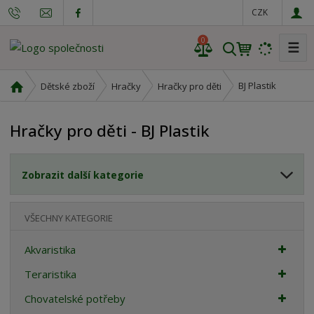
CZK
0
☰
V
y
h
Ú
BJ Plastik
Dětské zboží
Hračky
Hračky pro děti
l
v
o
e
Hračky pro děti - BJ Plastik
d
d
n
a
í
t
Zobrazit další kategorie
s
t
r
VŠECHNY KATEGORIE
a
n
Akvaristika
a
Teraristika
Chovatelské potřeby