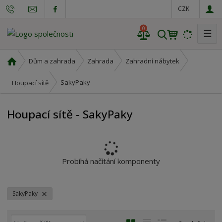
CZK
0
☰
V
y
h
Ú
Dům a zahrada
Zahrada
Zahradní nábytek
l
v
o
e
SakyPaky
Houpací sítě
d
d
n
a
Houpací sítě - SakyPaky
í
t
s
t
r
a
Probíhá načítání komponenty
n
a
SakyPaky
Ř
O
T
Ř