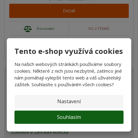
Detail
Porovnání
DO 2 TÝDNŮ
Houpačka SakyPaky s podnožníkem rozměry: 114x77x192 cm
Tento e-shop využívá cookies
(délka x ...
Na našich webových stránkách používáme soubory
cookies. Některé z nich jsou nezbytné, zatímco jiné
VŠECHNY KATEGORIE
nám pomáhají vylepšit tento web a váš uživatelský
zážitek. Souhlasíte s používáním všech cookies?
Akvaristika
Teraristika
Nastavení
Chovatelské potřeby
Souhlasím
Dům a zahrada
Stavební a zahradní kolečka