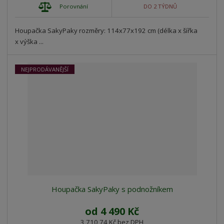
Porovnání
DO 2 TÝDNŮ
Houpačka SakyPaky rozměry: 114x77x192 cm (délka x šířka
x výška ...
NEJPRODÁVANĚJŠÍ
Houpačka SakyPaky s podnožníkem
od
4 490 Kč
3 710,74 Kč bez DPH