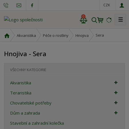
CZK
0
☰
V
y
h
Ú
Sera
Akvaristika
Péče o rostliny
Hnojiva
l
v
o
e
Hnojiva - Sera
d
d
n
a
í
t
VŠECHNY KATEGORIE
s
t
Akvaristika
r
a
Teraristika
n
Chovatelské potřeby
a
Dům a zahrada
Stavební a zahradní kolečka