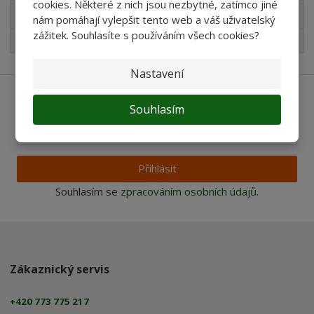
cookies. Některé z nich jsou nezbytné, zatímco jiné
Pro děti
nám pomáhají vylepšit tento web a váš uživatelský
zážitek. Souhlasíte s používáním všech cookies?
Nejprodávanější
Nastavení
Ať vám nic neunikne
Souhlasím
Přihlásit
Souhlasím se
zpracováním osobních údajů
.
Zákaznický servis
+420 773 775 217