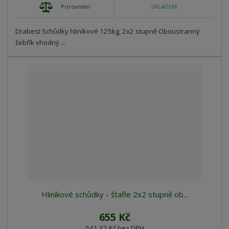
Porovnání
SKLADEM
Drabest Schůdky hliníkové 125kg, 2x2 stupně Oboustranný
žebřík vhodný ...
Hliníkové schůdky - štafle 2x2 stupně ob...
655 Kč
541,32 Kč bez DPH