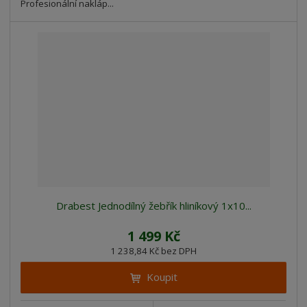
Profesionální nakláp...
Drabest Jednodílný žebřík hliníkový 1x10...
1 499 Kč
1 238,84 Kč bez DPH
Koupit