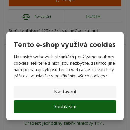
Porovnání
SKLADEM
Schůdky hliníkové 125kg, 2x4 stupně Oboustranný
žebřík vhodný pro kaž...
Tento e-shop využívá cookies
Na našich webových stránkách používáme soubory
cookies. Některé z nich jsou nezbytné, zatímco jiné
nám pomáhají vylepšit tento web a váš uživatelský
zážitek. Souhlasíte s používáním všech cookies?
Nastavení
Souhlasím
Drabest Jednodílný žebřík hliníkový 1x7 ...