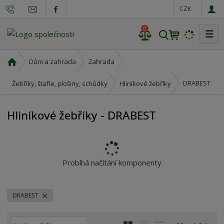
CZK
0
☰
V
y
h
Ú
Dům a zahrada
Zahrada
l
v
o
e
DRABEST
Žebříky, štafle, plošiny, schůdky
Hliníkové žebříky
d
d
n
a
Hliníkové žebříky - DRABEST
í
t
s
t
r
a
Probíhá načítání komponenty
n
a
DRABEST
Ř
O
T
Ř