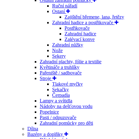
Ostatní zahradní pomůcky
Ruční nářadí
Ostaní
Zajištění břemene, lana, řetězy
Zahradní hadice a postřikovače
Postřikovače
Zahradní hadice
Zalévací konve
Zahradní nůžky
Nože
Sekery
Zahradní plachty, fólie a textilie
Květináče a truhlíky
Pařeniště / sadbovače
Stroje
Tlakové myčky
Sekačky
Čerpadla
Lampy a svítidla
Nádoby na dešťovou vodu
Popelnice
Pasti / odpuzovače
Zahradní pomůcky pro děti
Dílna
Bazény a doplňky