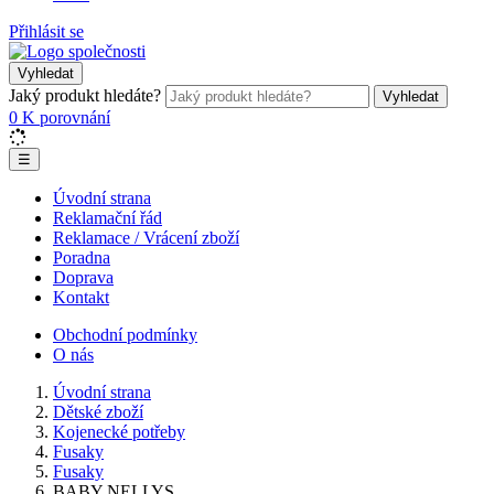
Přihlásit se
Vyhledat
Jaký produkt hledáte?
Vyhledat
0
K porovnání
☰
Úvodní strana
Reklamační řád
Reklamace / Vrácení zboží
Poradna
Doprava
Kontakt
Obchodní podmínky
O nás
Úvodní strana
Dětské zboží
Kojenecké potřeby
Fusaky
Fusaky
BABY NELLYS