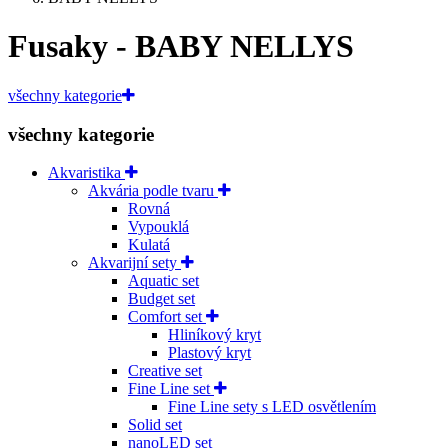
Fusaky - BABY NELLYS
všechny kategorie
všechny kategorie
Akvaristika
Akvária podle tvaru
Rovná
Vypouklá
Kulatá
Akvarijní sety
Aquatic set
Budget set
Comfort set
Hliníkový kryt
Plastový kryt
Creative set
Fine Line set
Fine Line sety s LED osvětlením
Solid set
nanoLED set