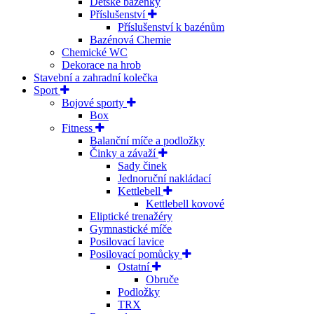
Dětské bazénky
Příslušenství
Příslušenství k bazénům
Bazénová Chemie
Chemické WC
Dekorace na hrob
Stavební a zahradní kolečka
Sport
Bojové sporty
Box
Fitness
Balanční míče a podložky
Činky a závaží
Sady činek
Jednoruční nakládací
Kettlebell
Kettlebell kovové
Eliptické trenažéry
Gymnastické míče
Posilovací lavice
Posilovací pomůcky
Ostatní
Obruče
Podložky
TRX