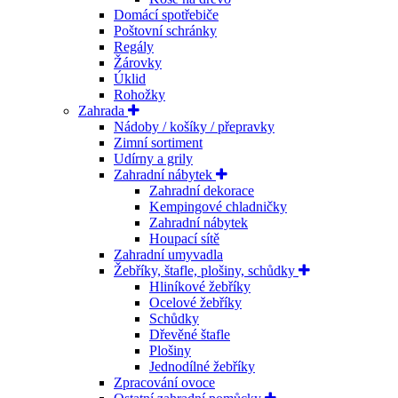
Domácí spotřebiče
Poštovní schránky
Regály
Žárovky
Úklid
Rohožky
Zahrada
Nádoby / košíky / přepravky
Zimní sortiment
Udírny a grily
Zahradní nábytek
Zahradní dekorace
Kempingové chladničky
Zahradní nábytek
Houpací sítě
Zahradní umyvadla
Žebříky, štafle, plošiny, schůdky
Hliníkové žebříky
Ocelové žebříky
Schůdky
Dřevěné štafle
Plošiny
Jednodílné žebříky
Zpracování ovoce