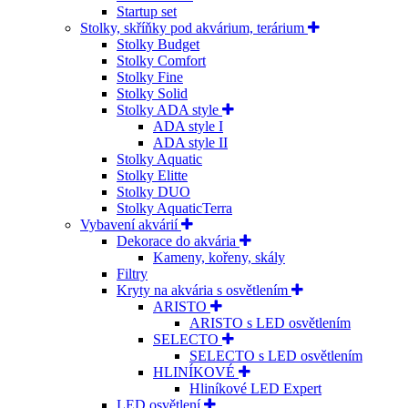
Startup set
Stolky, skříňky pod akvárium, terárium
Stolky Budget
Stolky Comfort
Stolky Fine
Stolky Solid
Stolky ADA style
ADA style I
ADA style II
Stolky Aquatic
Stolky Elitte
Stolky DUO
Stolky AquaticTerra
Vybavení akvárií
Dekorace do akvária
Kameny, kořeny, skály
Filtry
Kryty na akvária s osvětlením
ARISTO
ARISTO s LED osvětlením
SELECTO
SELECTO s LED osvětlením
HLINÍKOVÉ
Hliníkové LED Expert
LED osvětlení