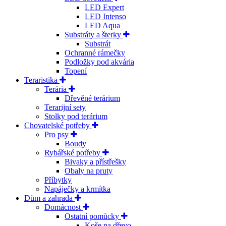
LED Expert
LED Intenso
LED Aqua
Substráty a šterky
Substrát
Ochranné rámečky
Podložky pod akvária
Topení
Teraristika
Terária
Dřevěné terárium
Terarijní sety
Stolky pod terárium
Chovatelské potřeby
Pro psy
Boudy
Rybářské potřeby
Bivaky a přístřešky
Obaly na pruty
Příbytky
Napáječky a krmítka
Dům a zahrada
Domácnost
Ostatní pomůcky
Koše na dřevo