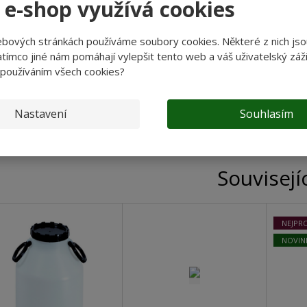
 e-shop využívá cookies
PŘÍKON: 550 W
OTÁČKY: 1 400 min-1
ebových stránkách používáme soubory cookies. Některé z nich jso
RYCHLOST DRCENÍ:
200 kg/h
tímco jiné nám pomáhají vylepšit tento web a váš uživatelský záži
OBJEM NÁSYPKY: 15 l
 používáním všech cookies?
STUPEŇ OCHRANY: IPX1
DÉLKA NAPÁJECÍHO KABELU: 1,6 m
ROZMĚRY:
43 x 22 x 33 cm
Nastavení
Souhlasím
HMOTNOST:
15 kg
Souvisejí
NEJPR
NOVIN