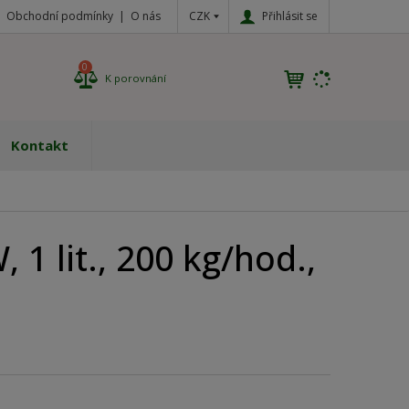
CZK
Přihlásit se
Obchodní podmínky
O nás
0
K porovnání
Kontakt
 1 lit., 200 kg/hod.,