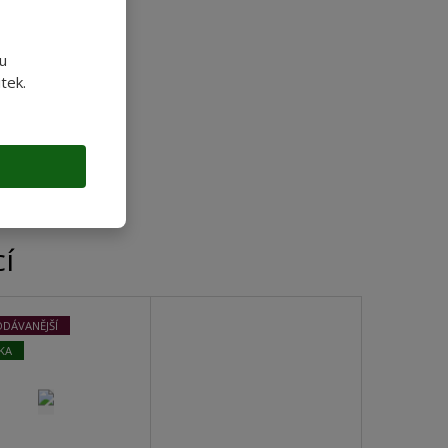
u
tek.
cí
ODÁVANĚJŠÍ
KA