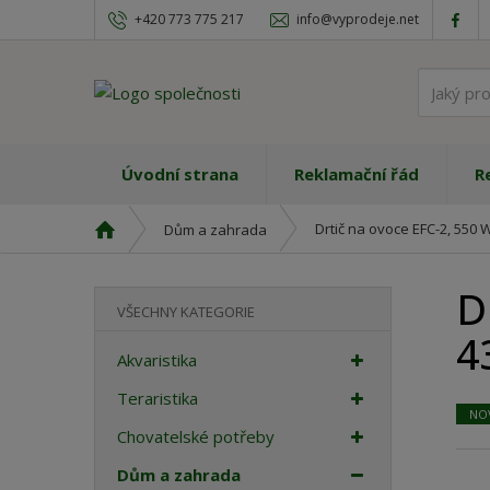
+420 773 775 217
info@vyprodeje.net
Úvodní strana
Reklamační řád
R
Ú
Drtič na ovoce EFC-2, 550 W
Dům a zahrada
v
o
D
d
VŠECHNY KATEGORIE
n
4
í
Akvaristika
s
t
Teraristika
NO
r
Chovatelské potřeby
a
n
Dům a zahrada