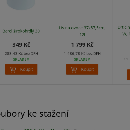
Drtič 
Lis na ovoce 37x57,5cm,
Barel širokohrdlý 30l
W, 1
12l
349 Kč
1 799 Kč
288,43 Kč
1 486,78 Kč
bez DPH
bez DPH
11 
SKLADEM
SKLADEM
Koupit
Koupit
ubory ke stažení