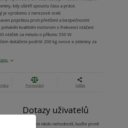
eniny, kdy ušetří spoustu času a práce.
ojí je vyrobeno z nerezové oceli.
baven pojistkou proti přetížení a bezpečnostní
e poháněn kvalitním motorem s frekvencí otáčení
0 otáček za minutu o příkonu 550 W.
tičem dokážete podrtit 200 kg ovoce a zeleniny za
popis
rníka
Porovnání
Sdílet
Dotazy uživatelů
Produkt zatím nikdo nehodnotil, buďte první!