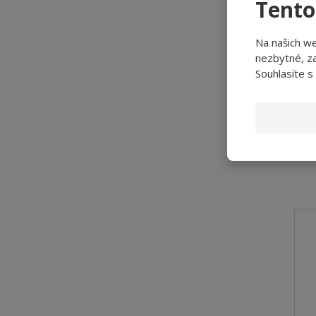
Tento
Na našich w
nezbytné, za
Souhlasíte s