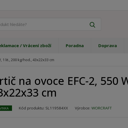
J
Vyhledat
a
k
ý
eklamace / Vrácení zboží
Poradna
Doprava
p
r
o
, 1 lit., 200 kg/hod., 43x22x33 cm
d
u
rtič na ovoce EFC-2, 550 W,
k
t
3x22x33 cm
h
l
e
K
Kód produktu:
SL119584XX
Výrobce:
WORCRAFT
VINKA
d
ó
á
d
t
v
e