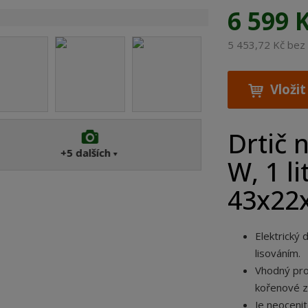
ý
6 599 
?
r
o
5 453,72 Kč be
b
c
e
Vložit
:
8
5
Drtič 
8
+5
dalších
W, 1 li
4
1
43x22
6
3
0
Elektrický 
4
lisováním.
9
4
Vhodný pro
5
kořenové z
5
Je neoceni