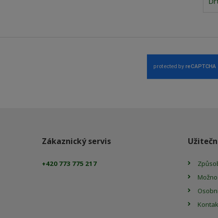
Dr
Zákaznický servis
Užitečn
+420 773 775 217
Způsob
Možnos
Osobní
Kontak