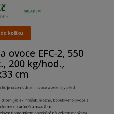
Kč
SKLADEM
z DPH
 do košíku
na ovoce EFC-2, 550
t., 200 kg/hod.,
x33 cm
drtič je určen k drcení ovoce a zeleniny před
 drcení jablek, hrušek, hroznů, bobulového ovoce a
eleniny do průměru max. 8 cm.
telným pomocníkem obzvláště při velkém množství