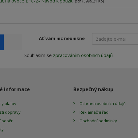
tič na ovoce EFC-2- Návod k použití
pdf
(3999.21 Kb)
Ať vám nic neunikne
Souhlasím se
zpracováním osobních údajů
.
é informace
Bezpečný nákup
y platby
Ochrana osobních údajů
ti dopravy
Reklamační řád
 odběr
Obchodní podmínky
ty