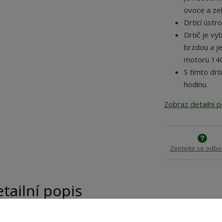
ovoce a zel
Drtící ústr
Drtič je vy
brzdou a j
motoru 140
S tímto dr
hodinu.
Zobraz detailní 
Zeptejte se odbo
tailní popis
NAPĚTÍ/FREKVENCE: 230 V / 50 Hz