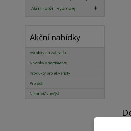
Akční zboží - výprodej
Akční nabídky
Výrobky na zahradu
Novinky v sortimentu
Produkty pro akvaristy
Pro děti
Nejprodávanější
De