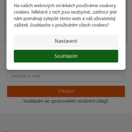
Na našich webových stránkách používáme soubory
Novinky v sortimentu
cookies. Některé z nich jsou nezbytné, zatímco jiné
Produkty pro akvaristy
nám pomáhají vylepšit tento web a váš uživatelský
zážitek. Souhlasíte s používáním všech cookies?
Pro děti
Nejprodávanější
Nastavení
Souhlasím
Ať vám nic neunikne
Přihlásit
Souhlasím se
zpracováním osobních údajů
.