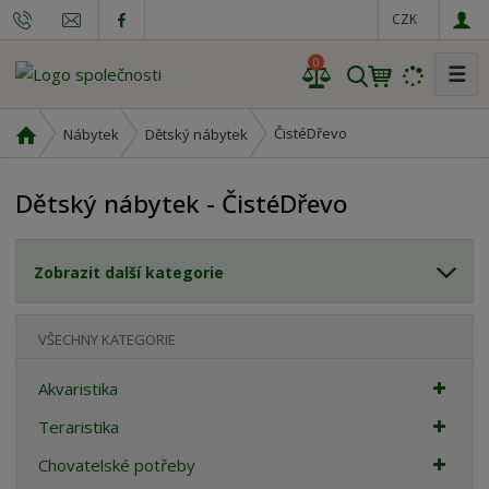
CZK
0
☰
V
y
h
Ú
ČistéDřevo
Nábytek
Dětský nábytek
l
v
o
e
Dětský nábytek - ČistéDřevo
d
d
n
a
í
t
Zobrazit další kategorie
s
t
r
VŠECHNY KATEGORIE
a
n
Akvaristika
a
Teraristika
Chovatelské potřeby