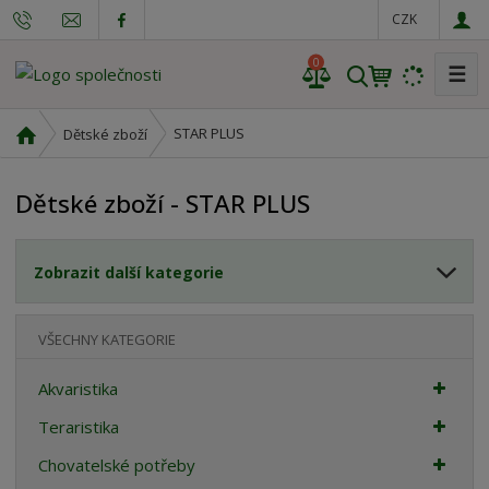
CZK
0
☰
V
y
h
Ú
STAR PLUS
Dětské zboží
l
v
o
e
Dětské zboží - STAR PLUS
d
d
n
a
í
t
Zobrazit další kategorie
s
t
r
VŠECHNY KATEGORIE
a
n
Akvaristika
a
Teraristika
Chovatelské potřeby