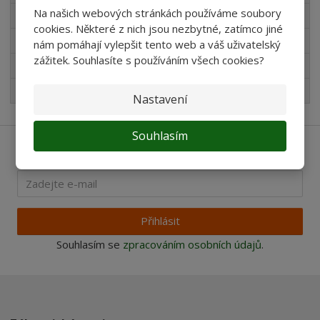
Na našich webových stránkách používáme soubory
Novinky v sortimentu
cookies. Některé z nich jsou nezbytné, zatímco jiné
Produkty pro akvaristy
nám pomáhají vylepšit tento web a váš uživatelský
zážitek. Souhlasíte s používáním všech cookies?
Pro děti
Nejprodávanější
Nastavení
Souhlasím
Ať vám nic neunikne
Přihlásit
Souhlasím se
zpracováním osobních údajů
.