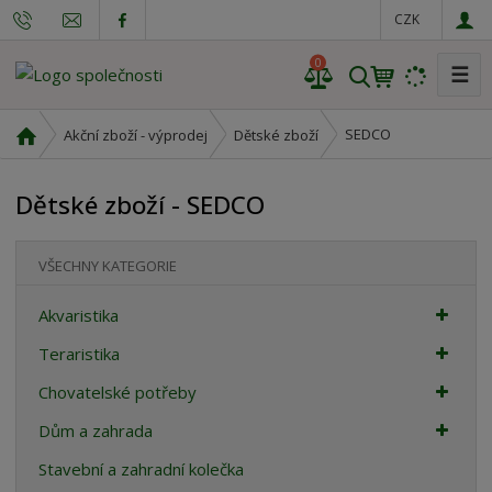
CZK
0
☰
V
y
h
Ú
SEDCO
Akční zboží - výprodej
Dětské zboží
l
v
o
e
Dětské zboží - SEDCO
d
d
n
a
í
t
VŠECHNY KATEGORIE
s
t
Akvaristika
r
a
Teraristika
n
Chovatelské potřeby
a
Dům a zahrada
Stavební a zahradní kolečka