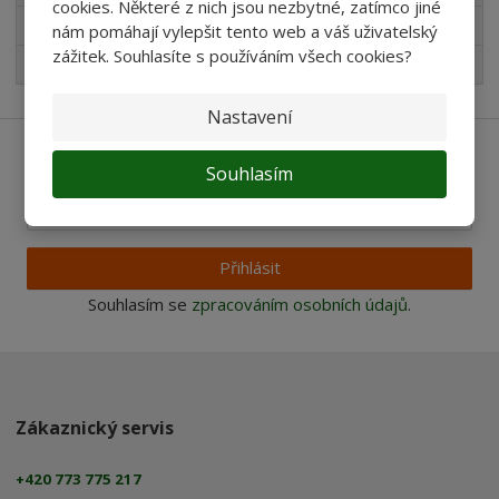
cookies. Některé z nich jsou nezbytné, zatímco jiné
Pro děti
nám pomáhají vylepšit tento web a váš uživatelský
zážitek. Souhlasíte s používáním všech cookies?
Nejprodávanější
Nastavení
Ať vám nic neunikne
Souhlasím
Přihlásit
Souhlasím se
zpracováním osobních údajů
.
Zákaznický servis
+420 773 775 217