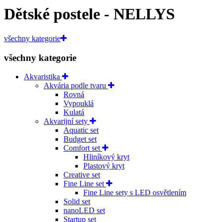
Dětské postele - NELLYS
všechny kategorie
všechny kategorie
Akvaristika
Akvária podle tvaru
Rovná
Vypouklá
Kulatá
Akvarijní sety
Aquatic set
Budget set
Comfort set
Hliníkový kryt
Plastový kryt
Creative set
Fine Line set
Fine Line sety s LED osvětlením
Solid set
nanoLED set
Startup set