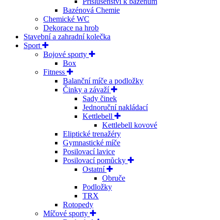
Příslušenství k bazénům
Bazénová Chemie
Chemické WC
Dekorace na hrob
Stavební a zahradní kolečka
Sport
Bojové sporty
Box
Fitness
Balanční míče a podložky
Činky a závaží
Sady činek
Jednoruční nakládací
Kettlebell
Kettlebell kovové
Eliptické trenažéry
Gymnastické míče
Posilovací lavice
Posilovací pomůcky
Ostatní
Obruče
Podložky
TRX
Rotopedy
Míčové sporty