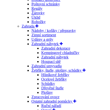
Poštovní schránky
Regály
Žárovky
Úklid
Rohožky
Zahrada
Nádoby / košíky / přepravky
Zimní sortiment
Udírny a grily
Zahradní nábytek
Zahradní dekorace
Kempingové chladničky
Zahradní nábytek
Houpací sítě
Zahradní umyvadla
Žebříky, štafle, plošiny, schůdky
Hliníkové žebříky
Ocelové žebříky
Schůdky
Dřevěné štafle
Plošiny
Zpracování ovoce
Ostatní zahradní pomůcky
Ruční nářadí