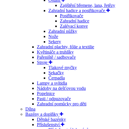
Ostaní
Zajištění břemene, lana, řetězy
Zahradní hadice a postřikovače
Postřikovače
Zahradní hadice
Zalévací konve
Zahradní nůžky
Nože
Sekery
Zahradní plachty, fólie a textilie
Květináče a truhlíky
Pařeniště / sadbovače
Stroje
Tlakové myčky
Sekačky
Čerpadla
Lampy a svítidla
Nádoby na dešťovou vodu
Popelnice
Pasti / odpuzovače
Zahradní pomůcky pro děti
Dílna
Bazény a doplňky
Dětské bazénky
Příslušenství