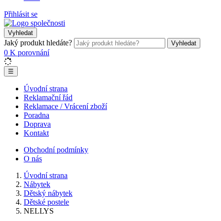
Přihlásit se
Vyhledat
Jaký produkt hledáte?
Vyhledat
0
K porovnání
☰
Úvodní strana
Reklamační řád
Reklamace / Vrácení zboží
Poradna
Doprava
Kontakt
Obchodní podmínky
O nás
Úvodní strana
Nábytek
Dětský nábytek
Dětské postele
NELLYS