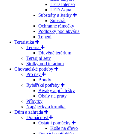
LED Intenso
LED Aqua
Substráty a šterky
Substrát
Ochranné rámečky
Podložky pod akvária
Topení
Teraristika
Terária
Dřevěné terárium
Terarijní sety
Stolky pod terárium
Chovatelské potřeby
Pro psy
Boudy
Rybářské potřeby
Bivaky a přístřešky
Obaly na pruty
Příbytky
Napáječky a krmítka
Dům a zahrada
Domácnost
Ostatní pomůcky
Koše na dřevo
Domácí spotřebiče