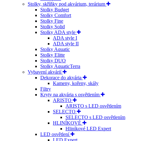
Stolky, skříňky pod akvárium, terárium
Stolky Budget
Stolky Comfort
Stolky Fine
Stolky Solid
Stolky ADA style
ADA style I
ADA style II
Stolky Aquatic
Stolky Elitte
Stolky DUO
Stolky AquaticTerra
Vybavení akvárií
Dekorace do akvária
Kameny, kořeny, skály
Filtry
Kryty na akvária s osvětlením
ARISTO
ARISTO s LED osvětlením
SELECTO
SELECTO s LED osvětlením
HLINÍKOVÉ
Hliníkové LED Expert
LED osvětlení
LED Expert