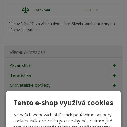
Porovnání
SKLADEM
Pískoviště plážová včelka dvoudílné Skvělá kombinace hry na
pískovišti a&nbs...
VŠECHNY KATEGORIE
Akvaristika
Teraristika
Chovatelské potřeby
Dům a zahrada
Tento e-shop využívá cookies
Stavební a zahradní kolečka
Na našich webových stránkách používáme soubory
Sport
cookies. Některé z nich jsou nezbytné, zatímco jiné
Nábytek
nám pomáhají vylepšit tento web a váš uživatelský