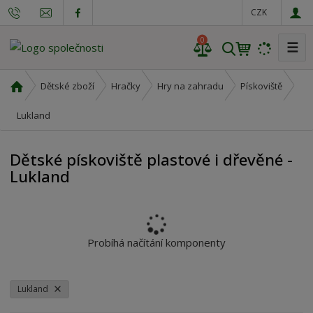
CZK
0
☰
V
y
h
Ú
Dětské zboží
Hračky
Hry na zahradu
Pískoviště
l
v
o
Lukland
e
d
d
n
a
Dětské pískoviště plastové i dřevěné -
í
t
Lukland
s
t
r
a
n
Probíhá načítání komponenty
a
Lukland