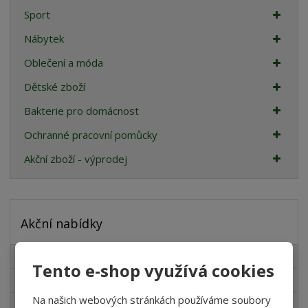
Sport
Nábytek
Oblečení a móda
Dětské zboží
Bakterie pro domácnost
Ochranné pracovní pomůcky
Akční zboží - výprodej
Akční nabídky
Výrobky na zahradu
Tento e-shop využívá cookies
Novinky v sortimentu
Na našich webových stránkách používáme soubory
Produkty pro akvaristy