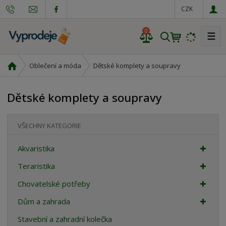
CZK
0
☰
V
y
h
Ú
Dětské komplety a soupravy
Oblečení a móda
l
v
e
o
Dětské komplety a soupravy
d
d
n
a
í
t
VŠECHNY KATEGORIE
s
t
Akvaristika
r
a
Teraristika
n
Chovatelské potřeby
a
Dům a zahrada
Stavební a zahradní kolečka