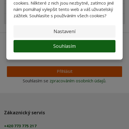
cookies. Některé z nich jsou nezbytné, zatímco jiné
Pro děti
nám pomáhají vylepšit tento web a váš uživatelský
zážitek. Souhlasíte s používáním všech cookies?
Nejprodávanější
Nastavení
Ať vám nic neunikne
Souhlasím
Přihlásit
Souhlasím se
zpracováním osobních údajů
.
Zákaznický servis
+420 773 775 217