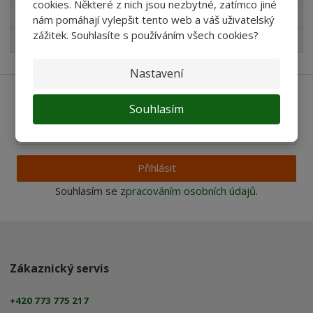
cookies. Některé z nich jsou nezbytné, zatímco jiné
Pro děti
nám pomáhají vylepšit tento web a váš uživatelský
zážitek. Souhlasíte s používáním všech cookies?
Nejprodávanější
Nastavení
Ať vám nic neunikne
Souhlasím
Přihlásit
Souhlasím se
zpracováním osobních údajů
.
Zákaznický servis
+420 773 775 217