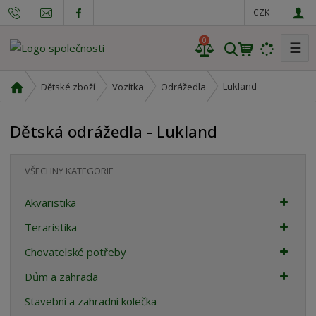
CZK
0
☰
V
y
h
Ú
Lukland
Dětské zboží
Vozítka
Odrážedla
l
v
o
e
Dětská odrážedla - Lukland
d
d
n
a
í
t
VŠECHNY KATEGORIE
s
t
Akvaristika
r
a
Teraristika
n
Chovatelské potřeby
a
Dům a zahrada
Stavební a zahradní kolečka