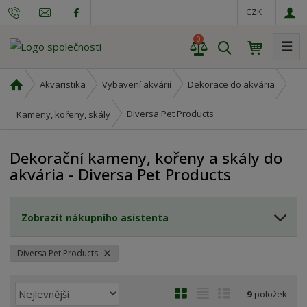
CZK
0
☰
V
y
h
Ú
Akvaristika
Vybavení akvárií
Dekorace do akvária
l
v
o
e
Diversa Pet Products
Kameny, kořeny, skály
d
d
n
a
Dekorační kameny, kořeny a skály do
í
t
akvária - Diversa Pet Products
s
t
r
Zobrazit nákupního asistenta
a
n
a
Diversa Pet Products
Ř
O
T
Ř
9
položek
a