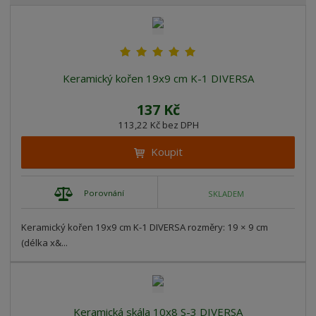
b
a
á
z
r
b
d
e
á
u
k
n
z
l
o
í
k
k
v
p
Keramický kořen 19x9 cm K-1 DIVERSA
o
o
ý
r
o
v
v
v
137 Kč
d
ý
ý
ý
113,22 Kč bez DPH
u
v
v
p
Koupit
k
ý
ý
i
t
p
p
s
ů
Porovnání
i
i
SKLADEM
s
s
Keramický kořen 19x9 cm K-1 DIVERSA rozměry: 19 × 9 cm
(délka x&...
Keramická skála 10x8 S-3 DIVERSA