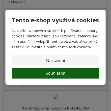
(délka x&nb...
Tento e-shop využívá cookies
Keramická skála 15x11 cm S-9 DIVERSA
Na našich webových stránkách používáme soubory
cookies. Některé z nich jsou nezbytné, zatímco jiné
184 Kč
nám pomáhají vylepšit tento web a váš uživatelský
152,07 Kč bez DPH
zážitek. Souhlasíte s používáním všech cookies?
Koupit
Nastavení
Porovnání
SKLADEM
Souhlasím
Keramická skála 15x11 cm S-9 DIVERSA rozměry: 15 × 11 cm
(délka x výš...
Keramický kořen 29x8 cm K-4 DIVERSA