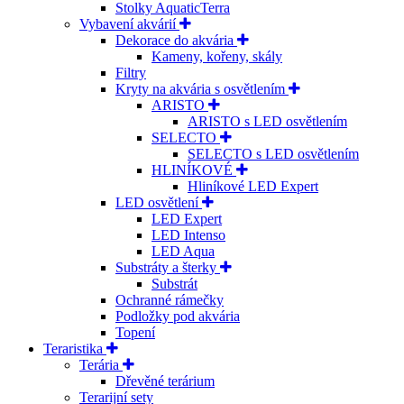
Stolky AquaticTerra
Vybavení akvárií
Dekorace do akvária
Kameny, kořeny, skály
Filtry
Kryty na akvária s osvětlením
ARISTO
ARISTO s LED osvětlením
SELECTO
SELECTO s LED osvětlením
HLINÍKOVÉ
Hliníkové LED Expert
LED osvětlení
LED Expert
LED Intenso
LED Aqua
Substráty a šterky
Substrát
Ochranné rámečky
Podložky pod akvária
Topení
Teraristika
Terária
Dřevěné terárium
Terarijní sety