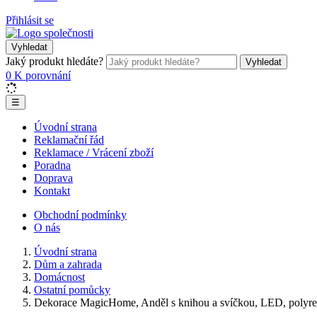
Přihlásit se
Vyhledat
Jaký produkt hledáte?
Vyhledat
0
K porovnání
☰
Úvodní strana
Reklamační řád
Reklamace / Vrácení zboží
Poradna
Doprava
Kontakt
Obchodní podmínky
O nás
Úvodní strana
Dům a zahrada
Domácnost
Ostatní pomůcky
Dekorace MagicHome, Anděl s knihou a svíčkou, LED, polyres