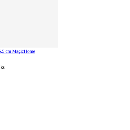
x15,5 cm MagicHome
í
ks