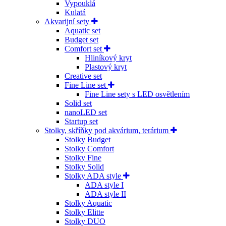
Vypouklá
Kulatá
Akvarijní sety
Aquatic set
Budget set
Comfort set
Hliníkový kryt
Plastový kryt
Creative set
Fine Line set
Fine Line sety s LED osvětlením
Solid set
nanoLED set
Startup set
Stolky, skříňky pod akvárium, terárium
Stolky Budget
Stolky Comfort
Stolky Fine
Stolky Solid
Stolky ADA style
ADA style I
ADA style II
Stolky Aquatic
Stolky Elitte
Stolky DUO