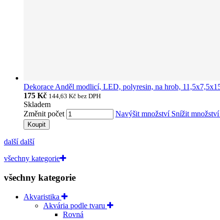
Dekorace Anděl modlicí, LED, polyresin, na hrob, 11,5x7,5
175 Kč
144,63 Kč
bez DPH
Skladem
Změnit počet
Navýšit množství
Snížit množstv
Koupit
další
další
všechny kategorie
všechny kategorie
Akvaristika
Akvária podle tvaru
Rovná