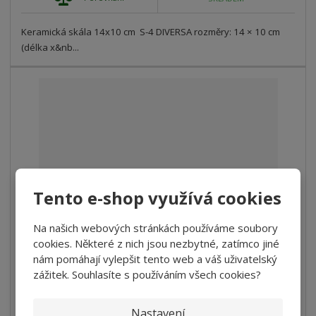
Keramická skála 14x10 cm S-4 DIVERSA rozměry: 14 × 10 cm
(délka x&nb...
Tento e-shop využívá cookies
Na našich webových stránkách používáme soubory
cookies. Některé z nich jsou nezbytné, zatímco jiné
Keramická skála 15x11 cm S-9 DIVERSA
nám pomáhají vylepšit tento web a váš uživatelský
zážitek. Souhlasíte s používáním všech cookies?
184 Kč
152,07 Kč bez DPH
Nastavení