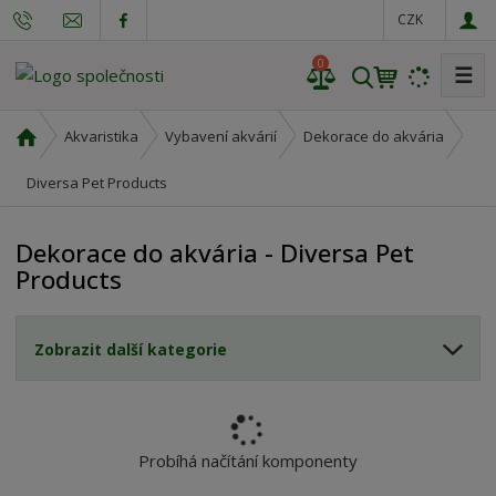
CZK
0
☰
V
y
h
Ú
Akvaristika
Vybavení akvárií
Dekorace do akvária
l
v
o
Diversa Pet Products
e
d
d
n
a
Dekorace do akvária - Diversa Pet
í
t
Products
s
t
r
Zobrazit další kategorie
a
n
a
Probíhá načítání komponenty