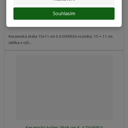
Koupit
Souhlasím
Porovnání
SKLADEM
Keramická skála 15x11 cm S-9 DIVERSA rozměry: 15 × 11 cm
(délka x výš...
Keramický kořen 29x8 cm K-4 DIVERSA