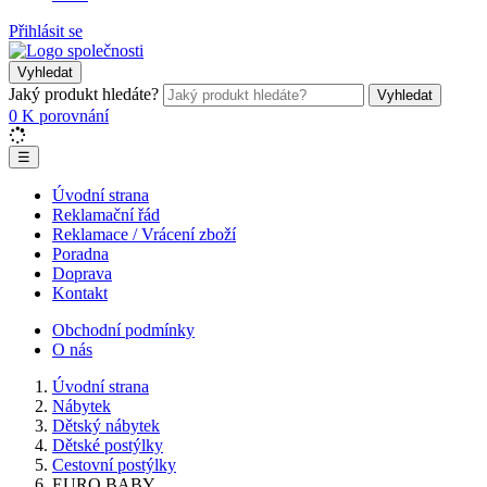
Přihlásit se
Vyhledat
Jaký produkt hledáte?
Vyhledat
0
K porovnání
☰
Úvodní strana
Reklamační řád
Reklamace / Vrácení zboží
Poradna
Doprava
Kontakt
Obchodní podmínky
O nás
Úvodní strana
Nábytek
Dětský nábytek
Dětské postýlky
Cestovní postýlky
EURO BABY