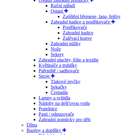
Ostatní zahradní pomůcky
Ruční nářadí
Ostaní
Zajištění břemene, lana, řetězy
Zahradní hadice a postřikovače
Postřikovače
Zahradní hadice
Zalévací konve
Zahradní nůžky
Nože
Sekery
Zahradní plachty, fólie a textilie
Květináče a truhlíky
Pařeniště / sadbovače
Stroje
Tlakové myčky
Sekačky
Čerpadla
Lampy a svítidla
Nádoby na dešťovou vodu
Popelnice
Pasti / odpuzovače
Zahradní pomůcky pro děti
Dílna
Bazény a doplňky