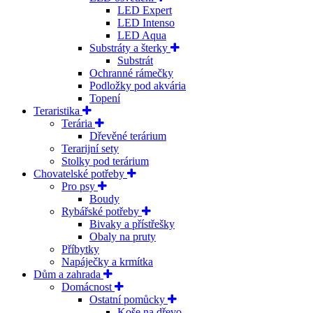
LED Expert
LED Intenso
LED Aqua
Substráty a šterky
Substrát
Ochranné rámečky
Podložky pod akvária
Topení
Teraristika
Terária
Dřevěné terárium
Terarijní sety
Stolky pod terárium
Chovatelské potřeby
Pro psy
Boudy
Rybářské potřeby
Bivaky a přístřešky
Obaly na pruty
Příbytky
Napáječky a krmítka
Dům a zahrada
Domácnost
Ostatní pomůcky
Koše na dřevo