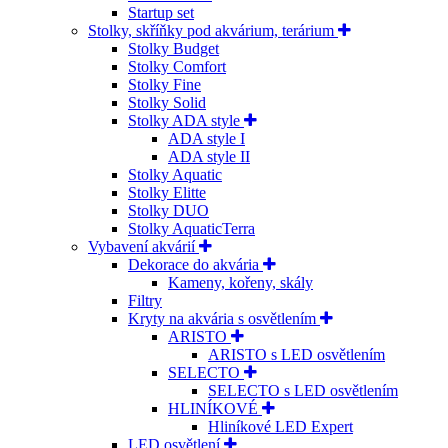
Startup set
Stolky, skříňky pod akvárium, terárium
Stolky Budget
Stolky Comfort
Stolky Fine
Stolky Solid
Stolky ADA style
ADA style I
ADA style II
Stolky Aquatic
Stolky Elitte
Stolky DUO
Stolky AquaticTerra
Vybavení akvárií
Dekorace do akvária
Kameny, kořeny, skály
Filtry
Kryty na akvária s osvětlením
ARISTO
ARISTO s LED osvětlením
SELECTO
SELECTO s LED osvětlením
HLINÍKOVÉ
Hliníkové LED Expert
LED osvětlení