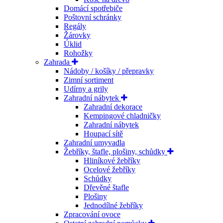
Domácí spotřebiče
Poštovní schránky
Regály
Žárovky
Úklid
Rohožky
Zahrada
Nádoby / košíky / přepravky
Zimní sortiment
Udírny a grily
Zahradní nábytek
Zahradní dekorace
Kempingové chladničky
Zahradní nábytek
Houpací sítě
Zahradní umyvadla
Žebříky, štafle, plošiny, schůdky
Hliníkové žebříky
Ocelové žebříky
Schůdky
Dřevěné štafle
Plošiny
Jednodílné žebříky
Zpracování ovoce