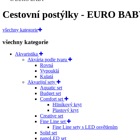
Cestovní postýlky - EURO BA
všechny kategorie
všechny kategorie
Akvaristika
Akvária podle tvaru
Rovná
Vypouklá
Kulatá
Akvarijní sety
Aquatic set
Budget set
Comfort set
Hliníkový kryt
Plastový kryt
Creative set
Fine Line set
Fine Line sety s LED osvětlením
Solid set
nanoLED set