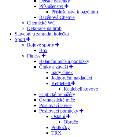
Dětské bazénky
Příslušenství
Příslušenství k bazénům
Bazénová Chemie
Chemické WC
Dekorace na hrob
Stavební a zahradní kolečka
Sport
Bojové sporty
Box
Fitness
Balanční míče a podložky
Činky a závaží
Sady činek
Jednoruční nakládací
Kettlebell
Kettlebell kovové
Eliptické trenažéry
Gymnastické míče
Posilovací lavice
Posilovací pomůcky
Ostatní
Obruče
Podložky
TRX