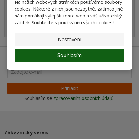
Na našich webových stránkách používáme soubory
cookies. Některé z nich jsou nezbytné, zatímco jiné
Produkty pro akvaristy
nám pomáhají vylepšit tento web a váš uživatelský
Pro děti
zážitek. Souhlasíte s používáním všech cookies?
Nejprodávanější
Nastavení
Souhlasím
Ať vám nic neunikne
Přihlásit
Souhlasím se
zpracováním osobních údajů
.
Zákaznický servis