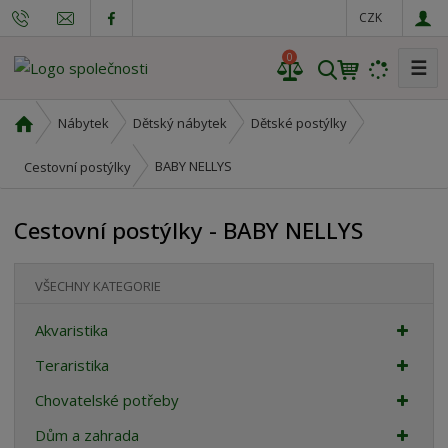
CZK
0
☰
V
y
h
Ú
Nábytek
Dětský nábytek
Dětské postýlky
l
v
o
e
BABY NELLYS
Cestovní postýlky
d
d
n
a
Cestovní postýlky - BABY NELLYS
í
t
s
t
VŠECHNY KATEGORIE
r
a
Akvaristika
n
a
Teraristika
Chovatelské potřeby
Dům a zahrada