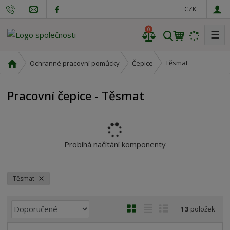
CZK
0
☰
V
y
h
Ú
Těsmat
Ochranné pracovní pomůcky
Čepice
l
v
o
e
Pracovní čepice - Těsmat
d
d
n
a
í
t
s
t
Probíhá načítání komponenty
r
a
n
Těsmat
a
Ř
O
T
Ř
13
položek
a
b
a
á
z