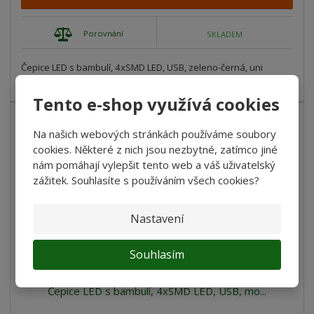
Porovnání
SKLADEM
Čepice LED s bambulí, 4xSMD LED, USB, zeleno-černá, uni
Pohodlná a teplá čepice...
Tento e-shop využívá cookies
Na našich webových stránkách používáme soubory
cookies. Některé z nich jsou nezbytné, zatímco jiné
nám pomáhají vylepšit tento web a váš uživatelský
zážitek. Souhlasíte s používáním všech cookies?
Nastavení
Souhlasím
Čepice LED s bambulí, 4xSMD LED, USB, mo...