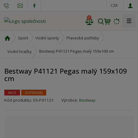
CZK
0
☰
V
y
h
Ú
Sport
Vodní sporty
Plavecké potřeby
l
v
o
e
Bestway P41121 Pegas malý 159x109 cm
Vodní hračky
d
d
n
a
Bestway P41121 Pegas malý 159x109
í
t
cm
s
t
r
AKCE
DOPRODEJ
a
Kód produktu:
05-P41121
Výrobce:
Bestway
n
a