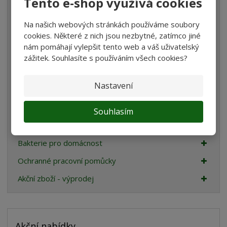
Tento e-shop využívá cookies
Teraristika
Chovatelské potřeby
Na našich webových stránkách používáme soubory
cookies. Některé z nich jsou nezbytné, zatímco jiné
Dům a zahrada
nám pomáhají vylepšit tento web a váš uživatelský
Stavební a zahradní kolečka
zážitek. Souhlasíte s používáním všech cookies?
Sport
Nastavení
Nábytek
Oblečení a móda
Souhlasím
Dětské zboží
Bakterie pro domácnost
Ochranné pracovní pomůcky
Akční zboží - výprodej
Akční nabídky