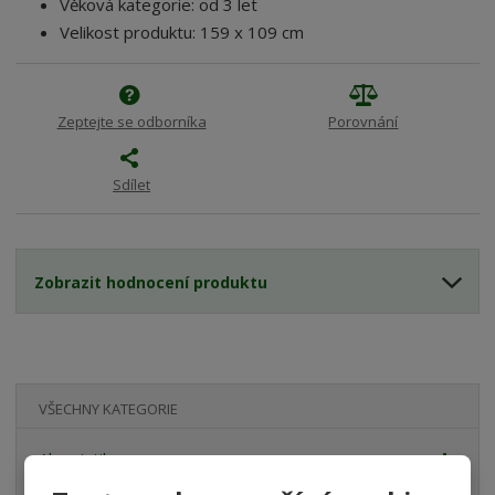
Věková kategorie: od 3 let
Velikost produktu: 159 x 109 cm
Zeptejte se odborníka
Porovnání
Sdílet
Zobrazit hodnocení produktu
VŠECHNY KATEGORIE
Akvaristika