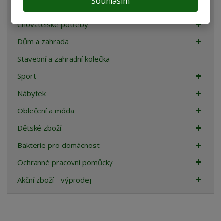
Souhlasím
Teraristika
Chovatelské potřeby
Dům a zahrada
Stavební a zahradní kolečka
Sport
Nábytek
Oblečení a móda
Dětské zboží
Bakterie pro domácnost
Ochranné pracovní pomůcky
Akční zboží - výprodej