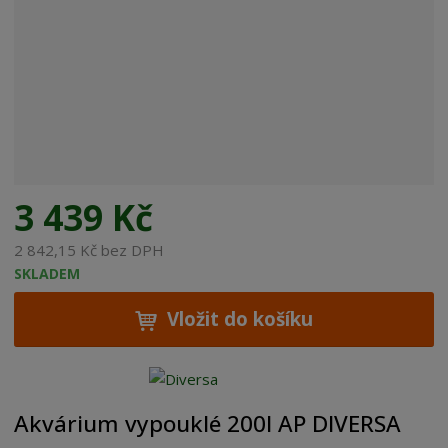
b
c
e
:
5
9
0
8
2
2
3 439 Kč
2
1
2 842,15 Kč bez DPH
0
SKLADEM
0
9
Vložit do košíku
9
5
Akvárium vypouklé 200l AP DIVERSA