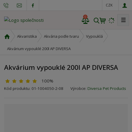
CZK
0
☰
V
y
h
Ú
Akvaristika
Akvária podle tvaru
Vypouklá
l
v
o
Akvárium vypouklé 200l AP DIVERSA
e
d
d
n
a
Akvárium vypouklé 200l AP DIVERSA
í
t
s
100%
t
r
K
Kód produktu:
01-1004050-2-08
Výrobce:
Diversa Pet Products
a
ó
n
d
a
v
ý
r
o