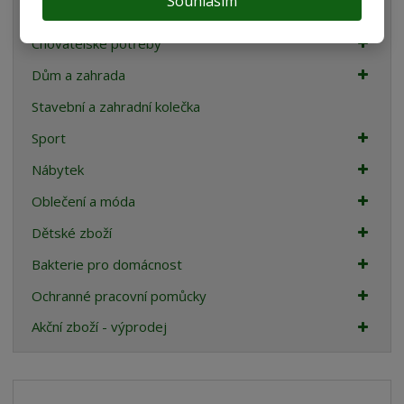
Souhlasím
Teraristika
Chovatelské potřeby
Dům a zahrada
Stavební a zahradní kolečka
Sport
Nábytek
Oblečení a móda
Dětské zboží
Bakterie pro domácnost
Ochranné pracovní pomůcky
Akční zboží - výprodej