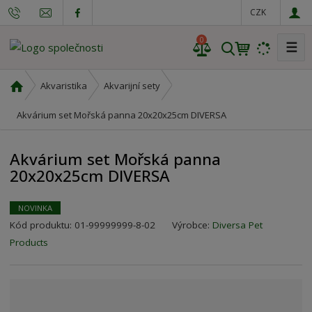
CZK
0
☰
V
y
h
Ú
Akvaristika
Akvarijní sety
l
v
o
Akvárium set Mořská panna 20x20x25cm DIVERSA
e
d
d
n
a
Akvárium set Mořská panna
í
t
20x20x25cm DIVERSA
s
t
r
NOVINKA
a
Kód produktu:
01-99999999-8-02
Výrobce:
Diversa Pet
n
Products
a