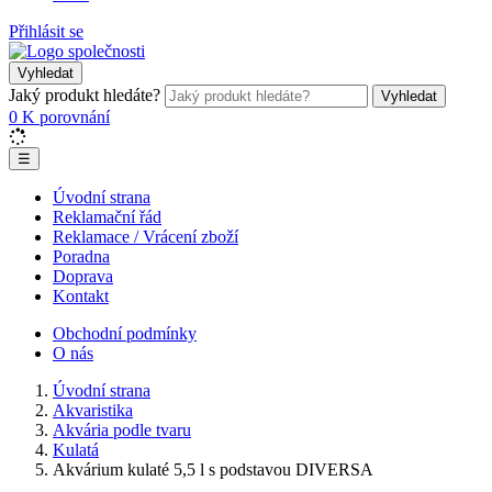
Přihlásit se
Vyhledat
Jaký produkt hledáte?
Vyhledat
0
K porovnání
☰
Úvodní strana
Reklamační řád
Reklamace / Vrácení zboží
Poradna
Doprava
Kontakt
Obchodní podmínky
O nás
Úvodní strana
Akvaristika
Akvária podle tvaru
Kulatá
Akvárium kulaté 5,5 l s podstavou DIVERSA