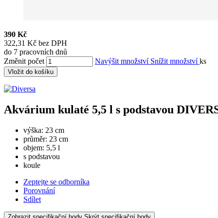
390 Kč
322,31 Kč bez DPH
do 7 pracovních dnů
Změnit počet
Navýšit množství
Snížit množství
ks
Vložit do košíku
Akvárium kulaté 5,5 l s podstavou DIVER
výška: 23 cm
průměr: 23 cm
objem: 5,5 l
s podstavou
koule
Zeptejte se odborníka
Porovnání
Sdílet
Zobrazit specifikační body
Skrýt specifikační body