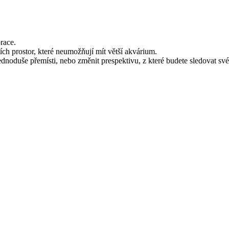
race.
ších prostor, které neumožňují mít větší akvárium.
jednoduše přemísti, nebo změnit prespektivu, z které budete sledovat s