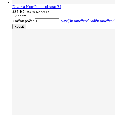
Diversa NutriPlant substrát 3 l
234 Kč
193,39 Kč
bez DPH
Skladem
Změnit počet
Navýšit množství
Snížit množstv
Koupit