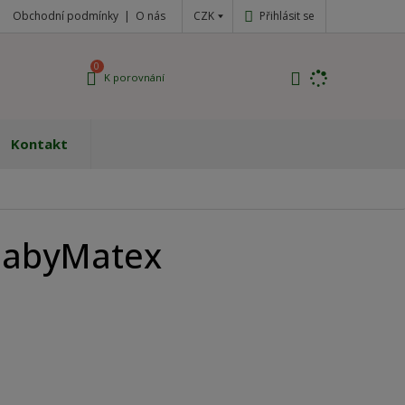
CZK
Přihlásit se
Obchodní podmínky
O nás
0
K porovnání
Kontakt
BabyMatex