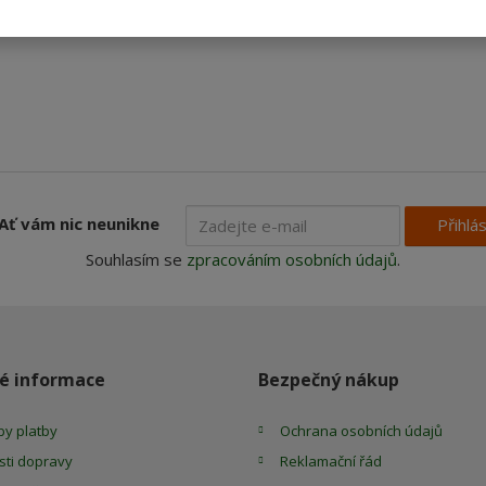
Ať vám nic neunikne
Přihlás
Souhlasím se
zpracováním osobních údajů
.
é informace
Bezpečný nákup
y platby
Ochrana osobních údajů
ti dopravy
Reklamační řád