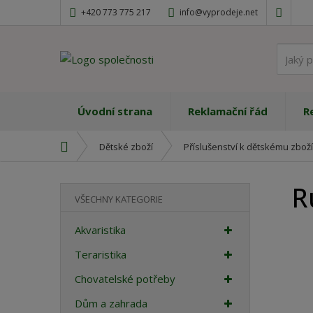
+420 773 775 217
info@vyprodeje.net
Úvodní strana
Reklamační řád
R
Ú
Dětské zboží
Příslušenství k dětskému zboží
v
o
R
d
VŠECHNY KATEGORIE
n
í
Akvaristika
s
t
Teraristika
r
Chovatelské potřeby
a
n
Dům a zahrada