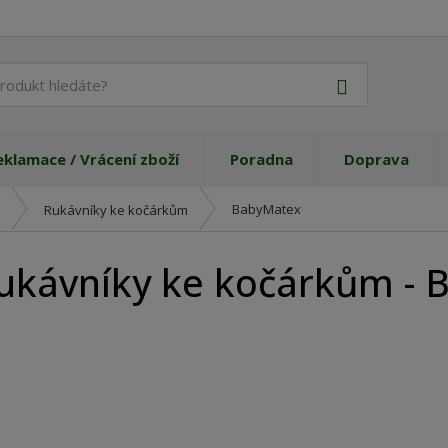
J
Vyhledat
a
k
ý
eklamace / Vrácení zboží
Poradna
Doprava
p
r
o
BabyMatex
Rukávníky ke kočárkům
d
u
ukávníky ke kočárkům - 
k
t
h
l
e
d
á
t
e