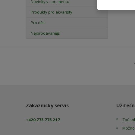
Novinky v sortimentu
Produkty pro akvaristy
Pro děti
Nejprodávanější
Zákaznický servis
Užitečn
+420 773 775 217
Způsob
Možnos