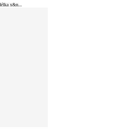
élka x&n...