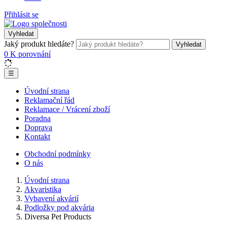
Přihlásit se
Vyhledat
Jaký produkt hledáte?
Vyhledat
0
K porovnání
☰
Úvodní strana
Reklamační řád
Reklamace / Vrácení zboží
Poradna
Doprava
Kontakt
Obchodní podmínky
O nás
Úvodní strana
Akvaristika
Vybavení akvárií
Podložky pod akvária
Diversa Pet Products