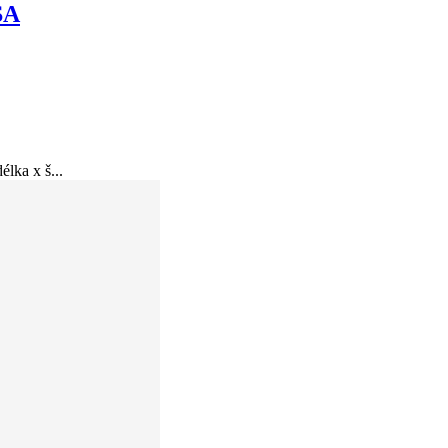
SA
lka x š...