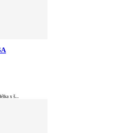
SA
lka x š...