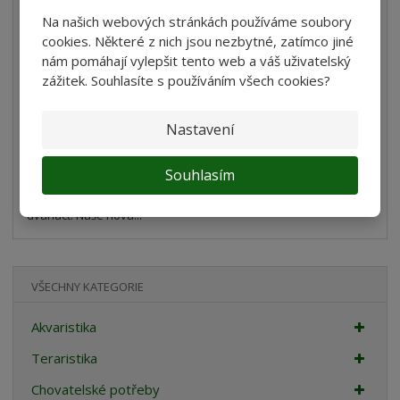
Acra Sada nastavitelných činek 24 kg, 3v...
Na našich webových stránkách používáme soubory
cookies. Některé z nich jsou nezbytné, zatímco jiné
4 029 Kč
nám pomáhají vylepšit tento web a váš uživatelský
3 329,75 Kč bez DPH
zážitek. Souhlasíte s používáním všech cookies?
Koupit
Nastavení
Porovnání
SKLADEM
Souhlasím
Sada nastavitelných činek 24 kg, 3v1 Jedna je lepší než
dvanáct: Naše nová...
VŠECHNY KATEGORIE
Akvaristika
Teraristika
Chovatelské potřeby