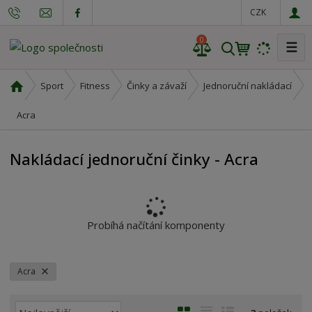
CZK
0
☰
V
y
h
Ú
Sport
Fitness
Činky a závaží
Jednoruční nakládací
l
v
o
Acra
e
d
d
n
a
Nakládací jednoruční činky - Acra
í
t
s
t
r
a
Probíhá načítání komponenty
n
a
Acra
Ř
O
T
Ř