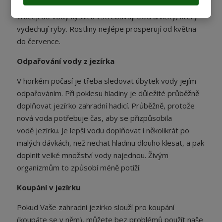
vodě! Okysličení pomáhají i doplňkové rostliny, které
vracejí do vody kyslík a vstřebávají oxid uhličitý, který
vydechují ryby. Rostliny nejlépe prosperují od května
do července.
Odpařování vody z jezírka
V horkém počasí je třeba sledovat úbytek vody jejím
odpařováním. Při poklesu hladiny je důležité průběžně
doplňovat jezírko zahradní hadicí. Průběžně, protože
nová voda potřebuje čas, aby se přizpůsobila
vodě jezírku. Je lepší vodu doplňovat i několikrát po
malých dávkách, než nechat hladinu dlouho klesat, a pak
doplnit velké množství vody najednou. Živým
organizmům to způsobí méně potíží.
Koupání v jezírku
Pokud Vaše zahradní jezírko slouží pro koupání
(koupáte se v něm), můžete bez problémů použít naše