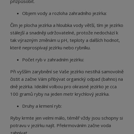
přizpůsobit.
Objem vody a rozloha zahradního jezírka:
Čím je plocha jezírka a hloubka vody větší, tím je jezírko
stálejší a snadněji udržovatelné, protože nedochází k
tak výrazným změnám u pH, teploty a dalších hodnot,
které neprospívají jezírku nebo rybníku.
Počet ryb v zahradním jezírku:
Při vyšším zarybnění se Vaše jezírko nestíhá samovolně
čistit a začne Vám přibývat organický odpad (bahno) na
dně jezírka. Ideální volbou pro okrasné jezírko je cca
100 gramů ryby na jeden metr krychlový jezírka.
Druhy a krmení ryb:
Ryby krmte jen velmi málo, téměř vždy jsou schopny si
potravu v jezírku najít. Překrmováním začne voda
zahnívat.