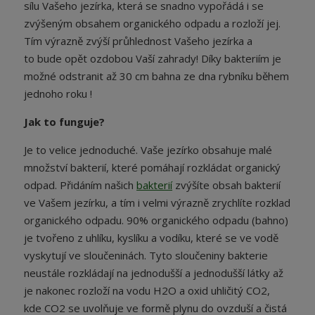
sílu Vašeho jezírka, která se snadno vypořádá i se
zvýšeným obsahem organického odpadu a rozloží jej.
Tím výrazně zvýší průhlednost Vašeho jezírka a
to bude opět ozdobou Vaší zahrady! Díky bakteriím je
možné odstranit až 30 cm bahna ze dna rybníku během
jednoho roku !
Jak to funguje?
Je to velice jednoduché. Vaše jezírko obsahuje malé
množství bakterií, které pomáhají rozkládat organický
odpad. Přidáním našich
bakterií
zvýšíte obsah bakterií
ve Vašem jezírku, a tím i velmi výrazně zrychlíte rozklad
organického odpadu. 90% organického odpadu (bahno)
je tvořeno z uhlíku, kyslíku a vodíku, které se ve vodě
vyskytují ve sloučeninách. Tyto sloučeniny bakterie
neustále rozkládají na jednodušší a jednodušší látky až
je nakonec rozloží na vodu H2O a oxid uhličitý CO2,
kde CO2 se uvolňuje ve formě plynu do ovzduší a čistá