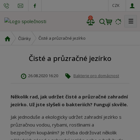
CZK
0
☰
V
y
h
Ú
Čisté a průzračné jezírko
Články
l
v
o
e
Čisté a průzračné jezírko
d
d
n
a
í
t
26.08.2020 16:20
Bakterie pro domácnost
s
t
r
Několik rad, jak udržet čisté a průzračné zahradní
a
jezírko. Už jste slyšeli o bakteriích? Fungují skvěle.
n
a
Jak jednoduše a ekologicky udržet zahradní jezírko s
průzračnou vodou, rybami, rostlinami a
bezpečným koupáním? Je třeba dodržovat několik