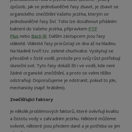
způsob, jak se jednobuněčné řasy zbavit, je zbavit se
organického znečištění Vašeho jezírka, kterým se
jednobuněčné řasy živí. Toho lze dosáhnout přidáním
bakterií do Vašeho jezírka, přípravkem
PTP
Plus
nebo
Bacti JR
. Dalším zástupcem jsou řasy
vláknité. Vláknité řasy prorůstají ze dna až na hladinu.
Na hladině tvoří tzv. zelené chuchvalce. Vyskytují se
převážně v čisté vodě, protože pro svůj růst potřebují
sluneční svit. Tyto řasy dokáží žít i ve vodě, kde není
žádné organické znečištění, a proto se velmi těžko
odstraňují. Doporučujeme je odstranit, pokud to jde,
mechanicky (např. hráběmi).
Znečišťující faktory
Je několik problémových faktorů, které ovlivňují kvalitu
a čistotu vody v zahradním jezírku. Některé můžeme
ovlivnit, některé jsou předem dané a je potřeba se jim