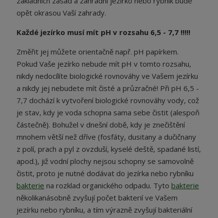
základních zásad a zahradní jezírko nebo rybník bude
opět okrasou Vaší zahrady.
Každé jezírko musí mít pH v rozsahu 6,5 - 7,7 !!!!!
Změřit jej můžete orientačně např. pH papírkem.
Pokud Vaše jezírko nebude mít pH v tomto rozsahu,
nikdy nedocílíte biologické rovnováhy ve Vašem jezírku
a nikdy jej nebudete mít čisté a průzračné! Při pH 6,5 -
7,7 dochází k vytvoření biologické rovnováhy vody, což
je stav, kdy je voda schopna sama sebe čistit (alespoň
částečně). Bohužel v dnešní době, kdy je znečištění
mnohem větší než dříve (fosfáty, dusitany a dučičnany
z polí, prach a pyl z ovzduší, kyselé deště, spadané listí,
apod.), již vodní plochy nejsou schopny se samovolně
čistit, proto je nutné dodávat do jezírka nebo rybníku
bakterie
na rozklad organického odpadu. Tyto
bakterie
několikanásobně zvyšují počet bakterií ve Vašem
jezírku nebo rybníku, a tím výrazně zvyšují bakteriální