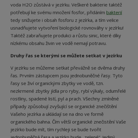
voda H2O zůstává v jezírku. Veškeré bakterie taktéž
potřebují ke svému množení fosfor, přidáním
bakterií
tedy snižujete i obsah fosforu z jezírka, a tím velice
usnadňujete vytvoření biologické rovnováhy v jezírku!
Taktéž zabraňujete produkci a růstu sinic, které díky
nízkému obsahu živin ve vodě nemají potravu.
Druhy řas se kterými se můžete setkat v jezírku
V jezírku se můžeme setkat převážně se dvěma druhy
řas. Prvním zástupcem jsou jednobuněčné řasy. Tyto
řasy se živí organickými zbytky ve vodě, tzn.
nezkrmené zbytky jídla pro ryby, rybí výkaly, odumřelé
rostliny, spadené listí, pyl a prach. Všechny zmíněné
případy způsobují zvyšující se organické znečištění
Vašeho jezírka a ukládají se na dno ve formě
organického bahna. Čím větší organické znečistění Vaše
jezírko bude mít, tím rychleji se bude tvořit
jednobuněčná řasa a jezírko bude „zelené“. Jediný